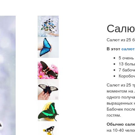
Салют
Салют из 25 
В этот
салют
5 очень
13 боль
7 бабоч
Коробоч
Салют из 25 
моментом на 
одного получа
выращенных н
Бабочек после
гостям.
Обычно салю
на 10-40 чело